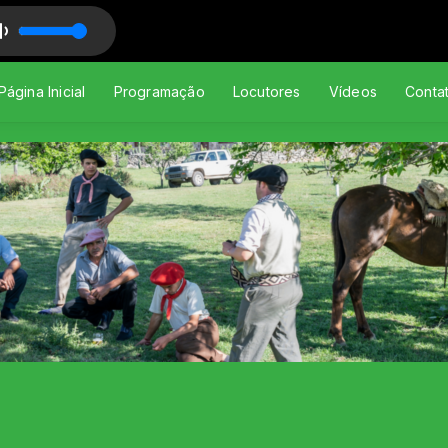
ica Gaúcha
ando fandango
Página Inicial
Programação
Locutores
Vídeos
Conta