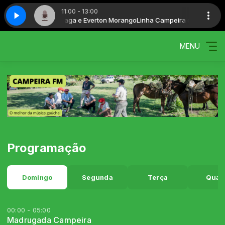
11:00 - 13:00
s Negri, Luiz de Braga e Everton Morango
mpeira-570-Bloco2-09082026
Linha-Campeira-570-Bloco2-0908202
Linha Campeira com Lucas Neg
MENU
Programação
Domingo
Segunda
Terça
Quar
00:00 - 05:00
Madrugada Campeira