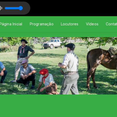
 Música Gaúcha
ÇO - Rio Grande, Cordeona, Gaiteiro e bugio
Página Inicial
Programação
Locutores
Vídeos
Conta