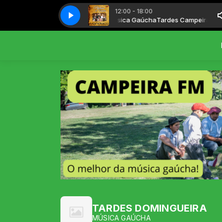
12:00 - 18:00
PO MANOTAÇO - Rio Grande, Cordeona, Gaiteiro e bugio
Tardes Campeiras com Música Gaúcha
Tardes Campeiras com
GRUPO MANOTA
TARDES DOMINGUEIRA
MÚSICA GAÚCHA