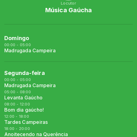
Locutor
Música Gaúcha
Domingo
00:00 - 05:00
Madrugada Campeira
Segunda-feira
00:00 - 05:00
Madrugada Campeira
05:00 - 08:00
Levanta Gaúcho
08:00 - 12:00
Bom dia gaúcho!
12:00 - 18:00
Tardes Campeiras
18:00 - 20:00
Anoitecendo na Querência