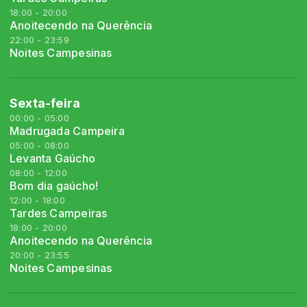
18:00 - 20:00
Anoitecendo na Querência
22:00 - 23:59
Noites Campesinas
Sexta-feira
00:00 - 05:00
Madrugada Campeira
05:00 - 08:00
Levanta Gaúcho
08:00 - 12:00
Bom dia gaúcho!
12:00 - 18:00
Tardes Campeiras
18:00 - 20:00
Anoitecendo na Querência
20:00 - 23:55
Noites Campesinas